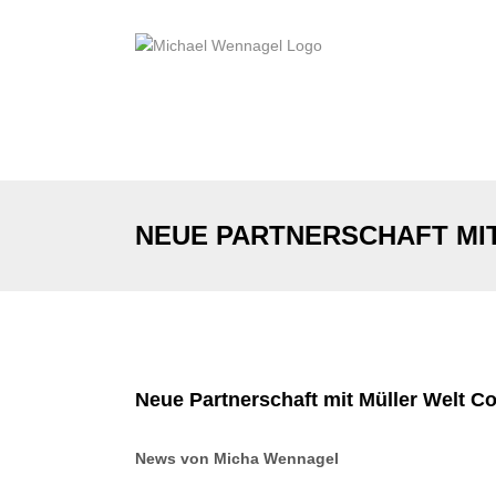
Zum
Inhalt
springen
NEUE PARTNERSCHAFT MI
Zeige
grösseres
Neue Partnerschaft mit Müller Welt Co
Bild
News von Micha Wennagel